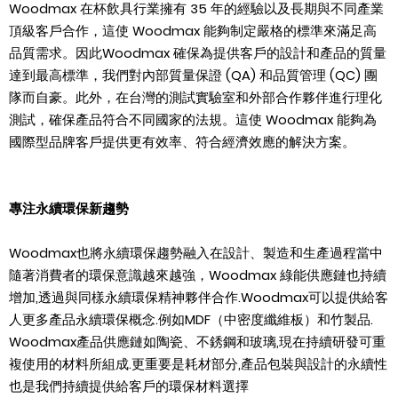
Woodmax
在杯飲具行業擁有
35
年的經驗以及長期與不同產業
頂級客戶合作，這使
Woodmax
能夠制定嚴格的標準來滿足高
品質需求。因此
Woodmax
確保為提供客戶的設計和產品的質量
達到最高標準，我們對內部質量保證
(QA)
和品質管理
(QC)
團
隊而自豪。此外，在台灣的測試實驗室和外部合作夥伴進行理化
測試，確保產品符合不同國家的法規。這使
Woodmax
能夠為
國際型品牌客戶提供更有效率、符合經濟效應的解決方案。
專注永續環保新趨勢
Woodmax
也將永續環保趨勢融入在
設計、製造和生產過程
當中
隨著消費者的環保意識越來越強，
Woodmax
綠能供應鏈也持續
增加
,
透過與同樣永續環保精神夥伴合作
.Woodmax
可以提供給客
人更多產品永續環保概念
.
例如
MDF
（中密度纖維板）和竹製品
.
Woodmax
產品供應鏈如陶瓷、不銹鋼和玻璃
,
現在持續研發可重
複使用的材料所組成
.
更重要是耗材部分
,
產品包裝與設計的永續性
也是我們持續提供給客戶的環保材料選擇