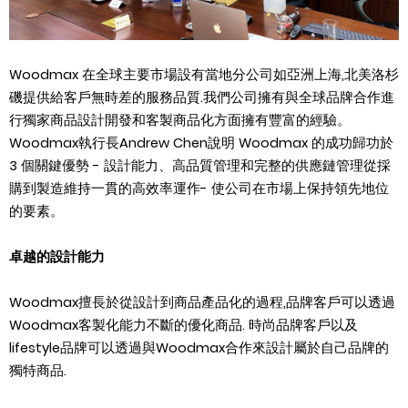
Woodmax
在全球主要市場設有當地分公司如亞洲上海
,
北美洛杉
磯提供給客戶無時差的服務品質
.
我們公司擁有與全球品牌合作進
行獨家商品設計開發和客製商品化方面擁有豐富的經驗。
Woodmax
執行長
Andrew Chen
說明
Woodmax
的成功歸功於
3
個關鍵優勢
-
設計能力、高品質管理和完整的供應鏈管理從採
購到製造維持一貫的高效率運作
-
使公司在市場上保持領先地位
的要素。
卓越的設計能力
Woodmax
擅長於從設計到商品產品化的過程
,
品牌客戶可以透過
Woodmax
客製化能力不斷的優化商品
.
時尚品牌客戶以及
lifestyle
品牌可以透過與
Woodmax
合作來設計屬於自己品牌的
獨特商品
.