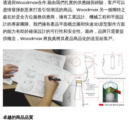
透過與
Woodmax
合作
,
藉由我們扎實的供應鏈與經驗，客戶可以
盡情發揮創意來打造引領潮流的商品。
Woodmax
另一個獨特之
處在於是全方位服務供應商，擁有工業設計、機械工程和平面設
計的專家團隊。我們擁有產品平面概念圖和快速
3D
原型製作方面
的能力有助於確保設計的可行性和安全性。最終，品牌只需要提
供概念，
Woodmax
將負責將其產品商品化的送至給客戶。
卓越的商品品質