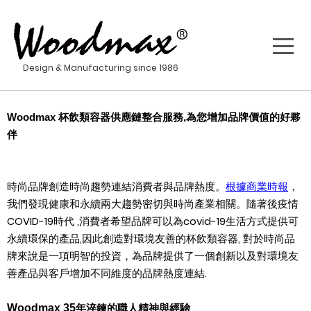
Design & Manufacturing since 1986
Woodmax 杯飲類容器供應鏈整合服務
,為您增加品牌價值的好夥
伴
時尚品牌創造時尚趨勢連結消費者與品牌熱度。
根據商業時報
，
我們發現健康和永續兩大趨勢密切與時尚產業相關。隨著後疫情
COVID-19
時代
,
消費者希望品牌可以為
covid-19
生活方式提供可
永續環保的產品
,
因此創造對環境友善的杯飲類容器
,
對於時尚品
牌來說是一項明智的投資，為品牌提供了一個創新以及對環境友
善產品與客戶增加不同維度的品牌熱度連結
.
淬鍊的職人精神與經驗
Woodmax 35
年