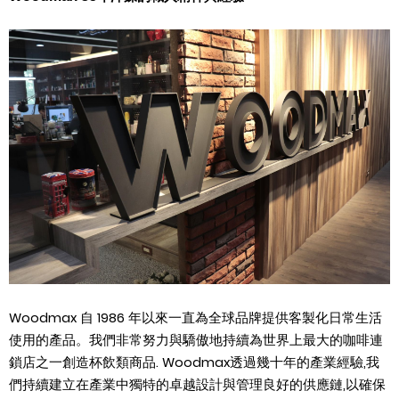
Woodmax
自
1986
年以來一直為全球品牌提供客製化日常生活
使用的產品。我們非常努力與驕傲地持續為世界上最大的咖啡連
鎖店之一創造杯飲類商品
. Woodmax
透過幾十年的產業經驗
,
我
們持續建立在產業中獨特的卓越設計與管理良好的供應鏈
,
以確保